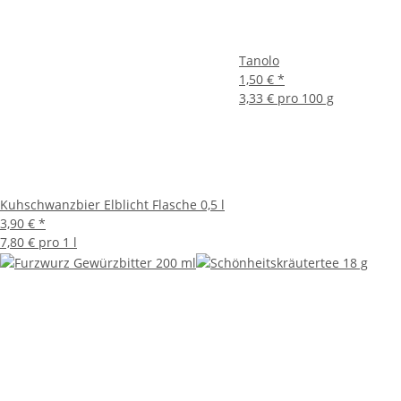
Tanolo
1,50 €
*
3,33 € pro 100 g
Kuhschwanzbier Elblicht Flasche 0,5 l
3,90 €
*
7,80 € pro 1 l