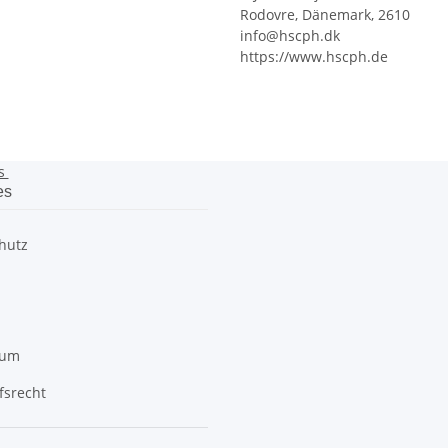
Rodovre, Dänemark, 2610
info@hscph.dk
https://www.hscph.de
es
es
hutz
sum
fsrecht