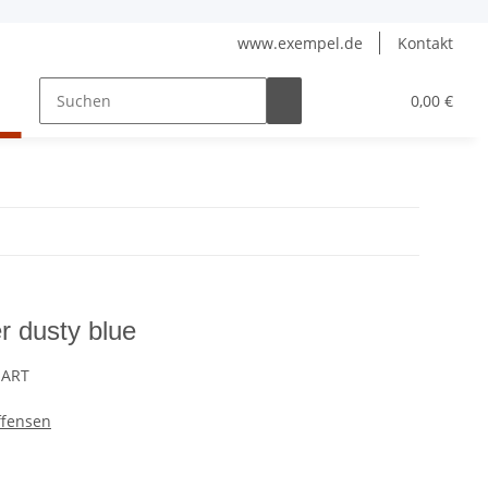
www.exempel.de
Kontakt
Veranstaltung Zecherei Sankt Nikolai
0,00 €
 dusty blue
-ART
ffensen